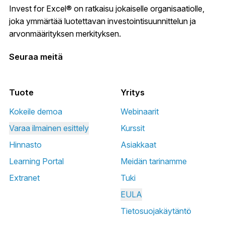
Invest for Excel® on ratkaisu jokaiselle organisaatiolle,
joka ymmärtää luotettavan investointisuunnittelun ja
arvonmäärityksen merkityksen.
Seuraa meitä
Tuote
Yritys
Kokeile demoa
Webinaarit
Varaa ilmainen esittely
Kurssit
Hinnasto
Asiakkaat
Learning Portal
Meidän tarinamme
Extranet
Tuki
EULA
Tietosuojakäytäntö